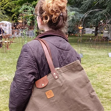
Ces 
accès
d'un
l'es
Inté
text
moti
déli
gran
perm
vale
télé
tout
Les 
elle
asso
robu
de t