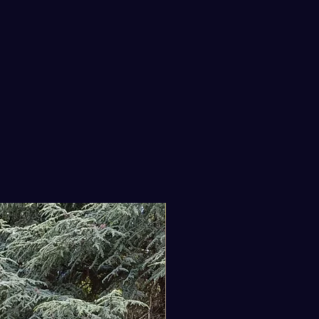
artiment principal est doté
ermeture à cordon coulissant
ée, actionnée par un curseur
, permettant de fermer
ent le sac pour vous protéger
empéries.
ution des fermetures : Veuillez
r que nous remplaçons
ellement la boucle métallique
Nouveauté
itionnelle du rabat principal par
légant clip et une boucle en
l haute résistance. De plus, nous
ons actuellement des embouts en
 haut de gamme sur le cordon de
age, en complément de nos
etures métalliques standard.