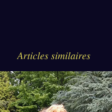
Le comp
d'une f
sécuris
robuste
rapidem
des int
Articles similaires
Évol
note
actu
trad
un é
méta
test
cuir
serr
ferm