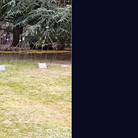
améliorations permettent un
 rapide et facile à l'intérieur,
e seule main, tout en préservant
thétique classique du sac.
rieur : Entièrement doublé de nos
iles en coton exclusifs, ornés de
fs de coquelicots éclatants et de
cats motifs champêtres. Une
de poche intérieure zippée
et de ranger vos objets de
ur, comme vos clés, votre
phone et votre portefeuille, en
e sécurité.
bretelles : Conçues avec soin,
s sont dotées de bretelles en toile
rties et d'une poignée supérieure
ste pour une grande polyvalence
ransport.