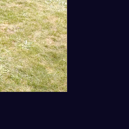
ux et spécifications
oque : Toile cirée haut de gamme,
stante aux intempéries, qui
orte facilement la bruine côtière
a neige hivernale, et qui développe
il du temps un caractère unique
ersonnel.
ité : Environ 10 litres (la taille
le pour une veste légère, un
nateur portable, un appareil
o ou de petits objets trouvés au
hé).
tion : Composée de pièces