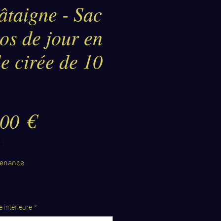
âtaigne - Sac
os de jour en
le cirée de 10
Prix
,00 €
A
venance
 intérieure
*
 de Saint-Malo, cette citadelle