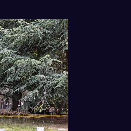
an de coton bleu Highland, avec
poche zippée sécurisée pour
e passeport, vos clés et votre
Nouveauté
efeuille.