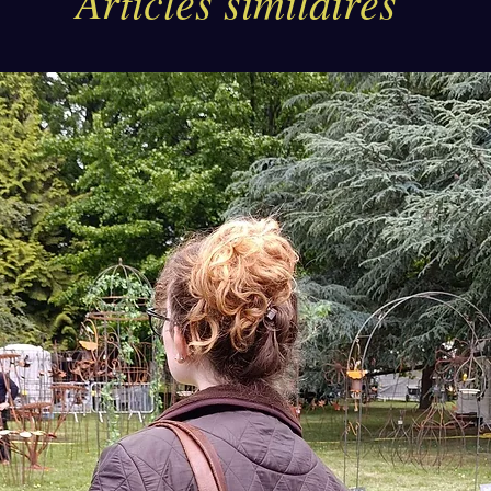
Articles similaires
tart
une 
votr
port