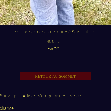
Aperçu rapide
Le grand sac cabas de marché Saint Hilaire
Prix
40,00 €
Hors TVA
RETOUR AU SOMMET
Sauvage — Artisan Maroquinier en France.
liance: