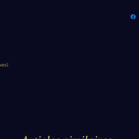
Fabriqu
normand
épaisse
cirée b
une pro
l'humid
ves)
Exté
qual
ciré
épai
enti
Acce
robu
clip
anti
Inté