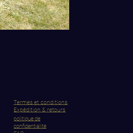
Termes et conditions
Expédition & retours
politique de
confidentialité