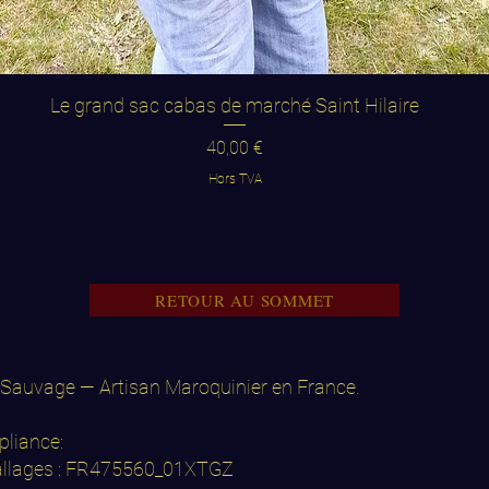
Aperçu rapide
Le grand sac cabas de marché Saint Hilaire
Prix
40,00 €
Hors TVA
RETOUR AU SOMMET
Sauvage — Artisan Maroquinier en France.
liance:
llages : FR475560_01XTGZ