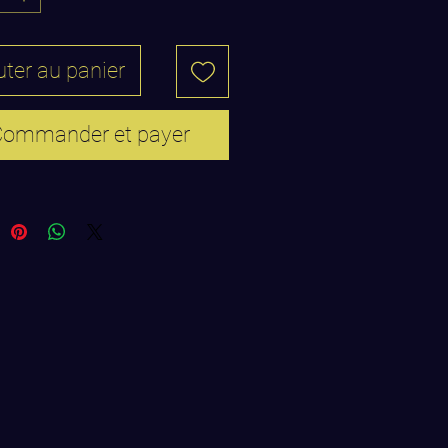
nos sacs en toile, cette cire est
 indispensable de l'aventurier
e.
uter au panier
ion optimale : Spécialement
e pour adhérer aux fibres de
ommander et payer
paisses, créant une barrière
ure contre la pluie, le vent et les
ries.
l d'entretien : Au fil du temps, les
'usure (comme les coins et les
erdent naturellement leur cire.
cation de notre mélange restaure
 déperlant et renforce le caractère
du tissu.
illes pour la tâche :