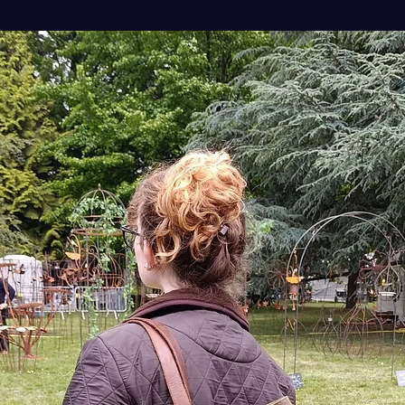
Boîte d
retouch
des san
Boîte d
en atel
complet
comme 
Mode d'
Nettoya
sec et 
(utilis
brosse 
Applica
l’eau c
cire su