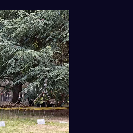
e 40 g : Le format idéal pour les
es et l'entretien des coutures ou
Nouveauté
gles.
e 200 g : Notre format standard
ier. Idéal pour un recirage
 d’articles plus volumineux
les sacs Gardener ou Hiker.
emploi :
ge : Assurez-vous que le sac est
exempt de saletés en surface
ez un chiffon humide ou une
douce).
tion : Réchauffez la boîte dans de
haude pour la ramollir. Frottez la
r la toile en effectuant des