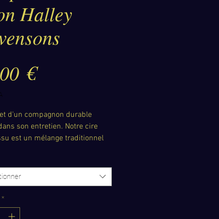
on Halley
evensons
Prix
,00 €
A
ret d'un compagnon durable
dans son entretien. Notre cire
ssu est un mélange traditionnel
s naturelles conçu pour nourrir,
abiliser et raviver la beauté
 de votre équipement en toile
tionner
*
s portiez un sac traditionnel ou