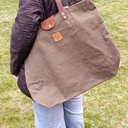
mouveme
chiffon
chiffon