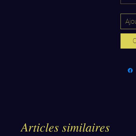
l'un de 
l'outil
modern
Ajo
Protect
formulé
C
coton é
supérie
intempé
Le ritue
zones d
plis) p
L'appli
l'effet
unique 
Articles similaires
Deux ta