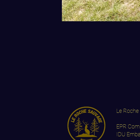
Le Roche 
EPR Comp
IDU Emba